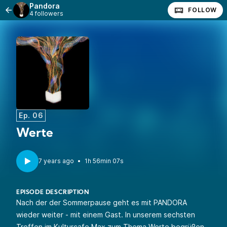
Pandora
FOLLOW
4 followers
Ep. 06
Werte
•
1h 56min 07s
EPISODE DESCRIPTION
Nach der der Sommerpause geht es mit PANDORA
wieder weiter - mit einem Gast. In unserem sechsten
Treffen im Kulturcafe Max zum Thema Werte begrüßen