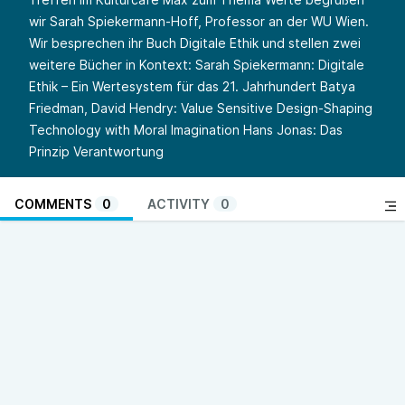
wir Sarah Spiekermann-Hoff, Professor an der WU Wien.
Wir besprechen ihr Buch Digitale Ethik und stellen zwei
weitere Bücher in Kontext: Sarah Spiekermann: Digitale
Ethik – Ein Wertesystem für das 21. Jahrhundert Batya
Friedman, David Hendry: Value Sensitive Design-Shaping
Technology with Moral Imagination Hans Jonas: Das
Prinzip Verantwortung
COMMENTS
0
ACTIVITY
0